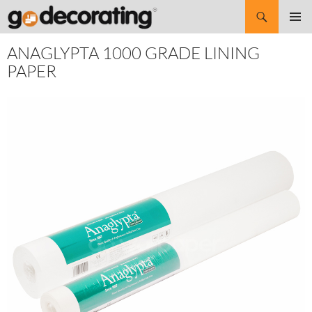
Search
SKIP
Pri
TO
ANAGLYPTA 1000 GRADE LINING
CONTENT
Me
PAPER