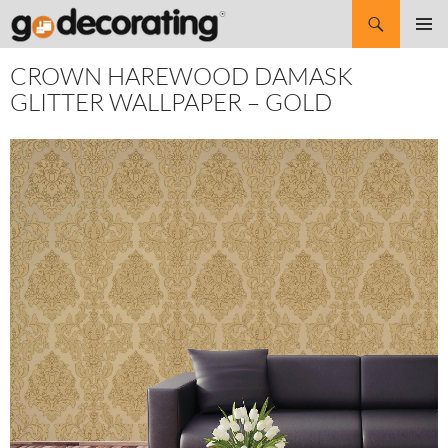
Search
SKIP
Pri
TO
CROWN HAREWOOD DAMASK
CONTENT
Me
GLITTER WALLPAPER – GOLD