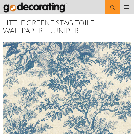
Search
SKIP
Pri
TO
LITTLE GREENE STAG TOILE
CONTENT
Me
WALLPAPER – JUNIPER