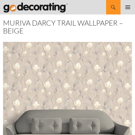
Search
SKIP
Pri
TO
MURIVA DARCY TRAIL WALLPAPER –
CONTENT
Me
BEIGE