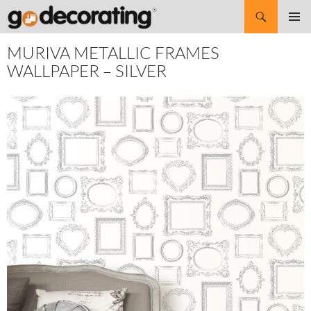
Search
SKIP
Pri
TO
MURIVA METALLIC FRAMES
CONTENT
Me
WALLPAPER – SILVER