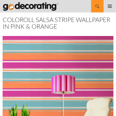
Search
SKIP
Pri
TO
COLOROLL SALSA STRIPE WALLPAPER
CONTENT
Me
IN PINK & ORANGE