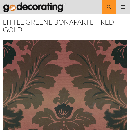
Search
SKIP
Pri
TO
LITTLE GREENE BONAPARTE – RED
CONTENT
Me
GOLD