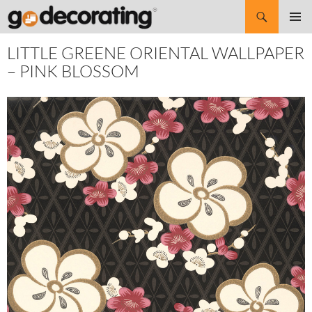
Search
SKIP
Pri
TO
LITTLE GREENE ORIENTAL WALLPAPER
CONTENT
Me
– PINK BLOSSOM