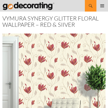
Search
SKIP
Pri
TO
VYMURA SYNERGY GLITTER FLORAL
CONTENT
Me
WALLPAPER – RED & SIIVER