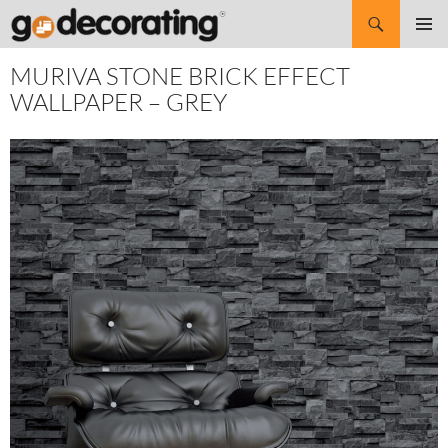
Search
SKIP
Pri
TO
MURIVA STONE BRICK EFFECT
CONTENT
Me
WALLPAPER – GREY